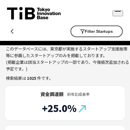
Skip
to
Open
content
menu
Filter Startups
このデータベースには、東京都が実施するスタートアップ支援施策
等に参画したスタートアップのみを掲載しております。
(掲載企業は該当スタートアップの一部であり、今後順次追加される
予定です。)
検索結果は
1025
件です。
資金調達額
前年比成長率
+25.0%