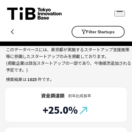
Skip
to
Open
content
menu
Filter Startups
このデータベースには、東京都が実施するスタートアップ支援施策
等に参画したスタートアップのみを掲載しております。
(掲載企業は該当スタートアップの一部であり、今後順次追加される
予定です。)
検索結果は
1025
件です。
資金調達額
前年比成長率
+25.0%