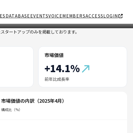
ES
DATABASE
EVENTS
VOICE
MEMBERS
ACCESS
LOGIN
たスタートアップのみを掲載しております。
市場価値
+14.1%
前年比成長率
市場価値の内訳（2025年4月）
構成比（%）