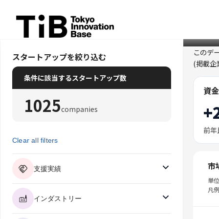
Skip
to
content
このデ
スタートアップを絞り込む
(掲載
条件に該当するスタートアップ数
資金
1025
+
companies
前年
Clear all filters
市
支援実績
単
凡例
インダストリー