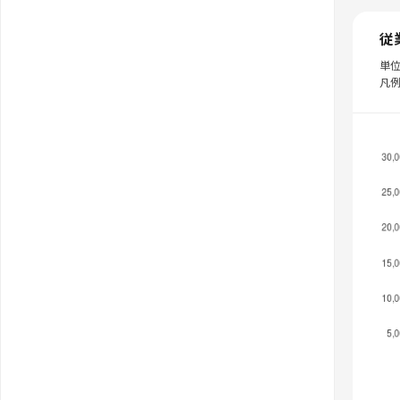
従
単
凡例