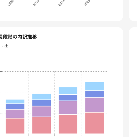
長段階の内訳推移
位：社