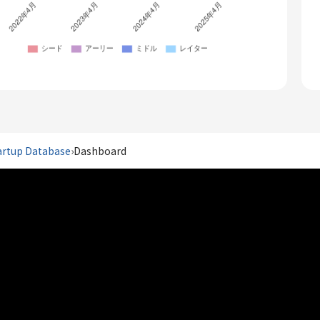
artup Database
›
Dashboard