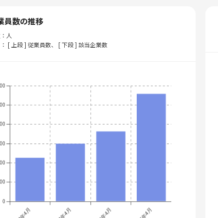
業員数の推移
位：人
： [ 上段 ] 従業員数、 [ 下段 ] 該当企業数