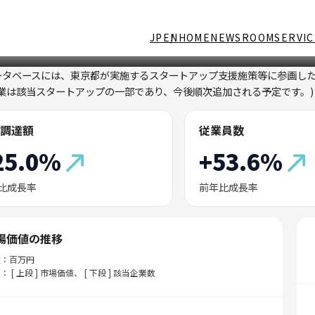
JP
EN
HOME
NEWSROOM
SERVIC
ータベースには、東京都が実施するスタートアップ支援施策等に参画し
企業は該当スタートアップの一部であり、今後順次追加される予定です。)
調達額
従業員数
25.0%
+53.6%
比成長率
前年比成長率
場価値の推移
位：百万円
： [ 上段 ] 市場価値、 [ 下段 ] 該当企業数