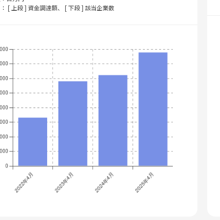
： [ 上段 ] 資金調達額、 [ 下段 ] 該当企業数