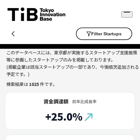
Skip
to
Open
content
menu
Filter Startups
このデータベースには、東京都が実施するスタートアップ支援施策
等に参画したスタートアップのみを掲載しております。
(掲載企業は該当スタートアップの一部であり、今後順次追加される
予定です。)
検索結果は
1025
件です。
資金調達額
前年比成長率
+25.0%