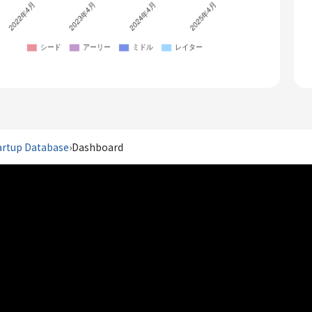
artup Database
›
Dashboard