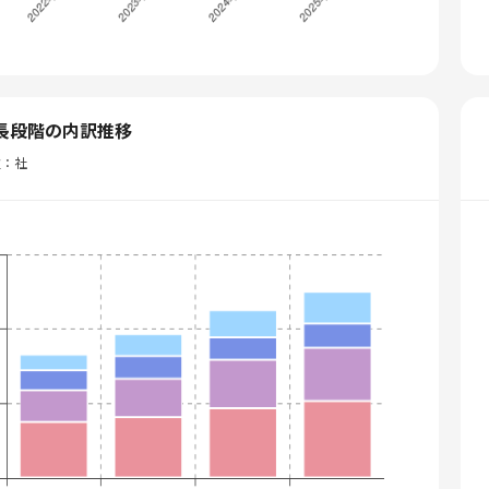
長段階の内訳推移
位：社