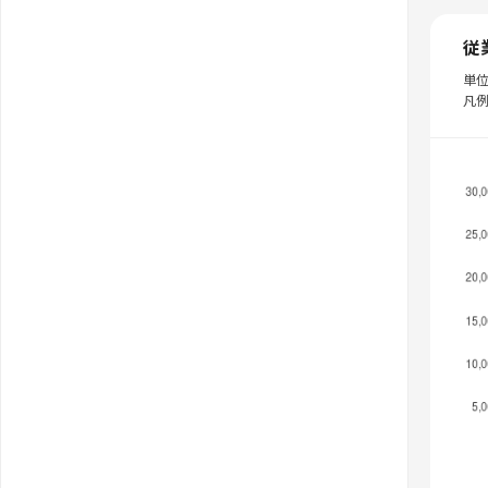
従
単
凡例