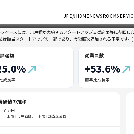
JP
EN
HOME
NEWSROOM
SERVIC
ータベースには、東京都が実施するスタートアップ支援施策等に参画し
企業は該当スタートアップの一部であり、今後順次追加される予定です。)
調達額
従業員数
25.0%
+53.6%
比成長率
前年比成長率
場価値の推移
位：百万円
： [ 上段 ] 市場価値、 [ 下段 ] 該当企業数