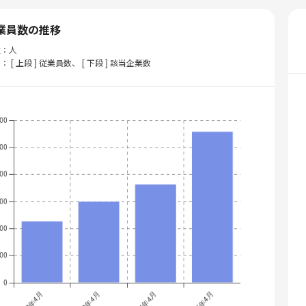
業員数の推移
位：人
： [ 上段 ] 従業員数、 [ 下段 ] 該当企業数