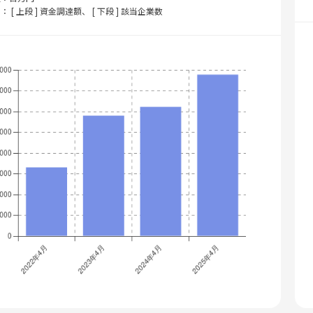
： [ 上段 ] 資金調達額、 [ 下段 ] 該当企業数