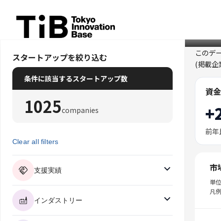
Skip
to
content
このデ
スタートアップを絞り込む
(掲載
条件に該当するスタートアップ数
資金
1025
+
companies
前年
Clear all filters
市
支援実績
単
凡例
インダストリー