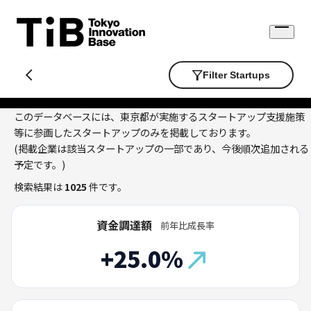
Skip
to
Open
content
menu
Filter Startups
このデータベースには、東京都が実施するスタートアップ支援施策
等に参画したスタートアップのみを掲載しております。
(掲載企業は該当スタートアップの一部であり、今後順次追加される
予定です。)
検索結果は
1025
件です。
資金調達額
前年比成長率
+25.0%