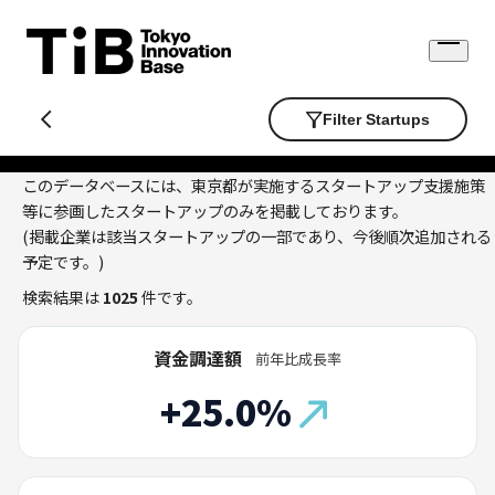
Skip
to
Open
content
menu
Filter Startups
このデータベースには、東京都が実施するスタートアップ支援施策
等に参画したスタートアップのみを掲載しております。
(掲載企業は該当スタートアップの一部であり、今後順次追加される
予定です。)
検索結果は
1025
件です。
資金調達額
前年比成長率
+25.0%