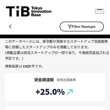
Skip
to
Open
content
menu
Filter Startups
このデータベースには、東京都が実施するスタートアップ支援施策
等に参画したスタートアップのみを掲載しております。
(掲載企業は該当スタートアップの一部であり、今後順次追加される
予定です。)
検索結果は
1025
件です。
資金調達額
前年比成長率
+25.0%