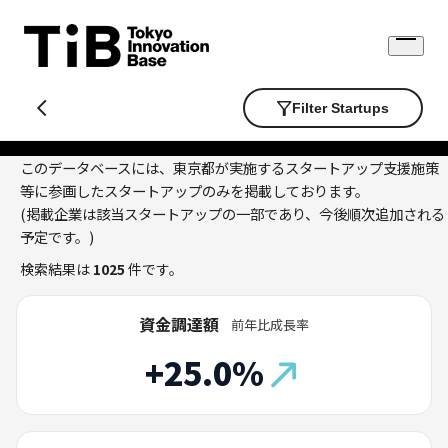
Skip
to
Open
content
menu
Filter Startups
このデータベースには、東京都が実施するスタートアップ支援施策
等に参画したスタートアップのみを掲載しております。
(掲載企業は該当スタートアップの一部であり、今後順次追加される
予定です。)
検索結果は
1025
件です。
資金調達額
前年比成長率
+25.0%