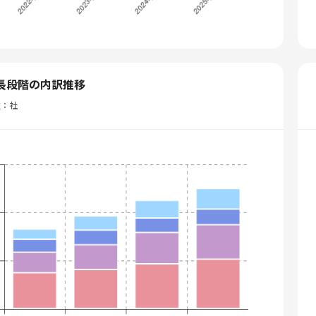
長段階の内訳推移
位：社