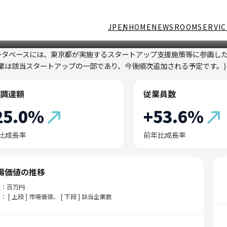
JP
EN
HOME
NEWSROOM
SERVIC
ータベースには、東京都が実施するスタートアップ支援施策等に参画し
企業は該当スタートアップの一部であり、今後順次追加される予定です。)
調達額
従業員数
25.0%
+53.6%
比成長率
前年比成長率
場価値の推移
位：百万円
： [ 上段 ] 市場価値、 [ 下段 ] 該当企業数