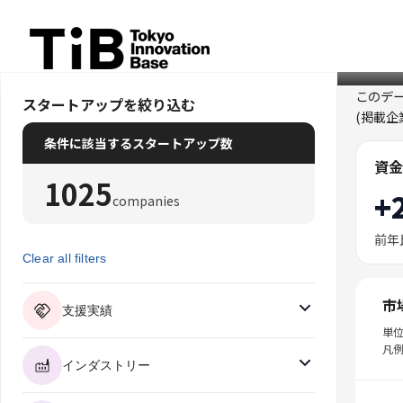
Skip
to
content
このデ
スタートアップを絞り込む
(掲載
条件に該当するスタートアップ数
資金
1025
+
companies
前年
Clear all filters
市
支援実績
単
凡例
インダストリー