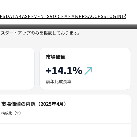
ES
DATABASE
EVENTS
VOICE
MEMBERS
ACCESS
LOGIN
たスタートアップのみを掲載しております。
市場価値
+14.1%
前年比成長率
市場価値の内訳（2025年4月）
構成比（%）