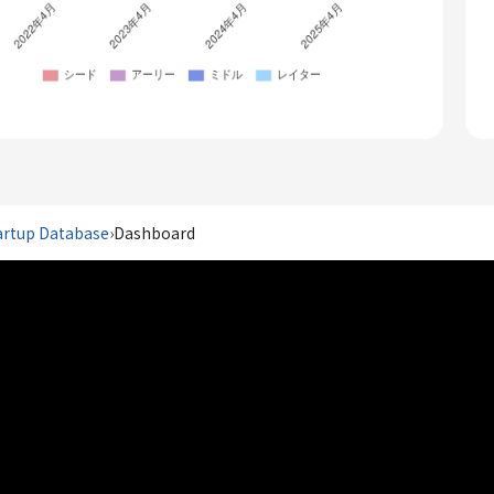
artup Database
›
Dashboard