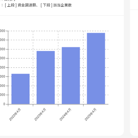
： [ 上段 ] 資金調達額、 [ 下段 ] 該当企業数