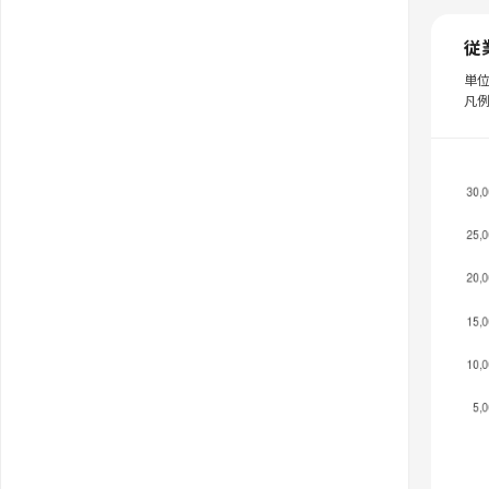
従
単
凡例