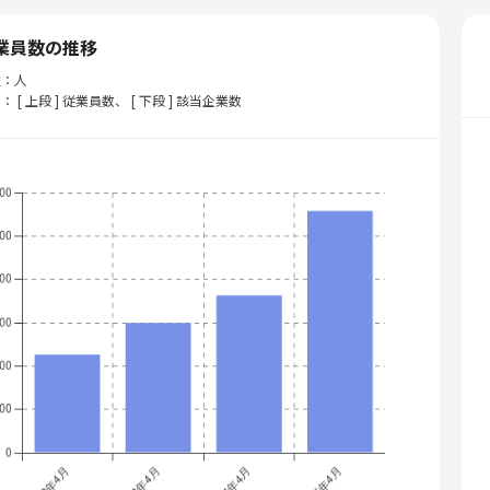
業員数の推移
位：人
： [ 上段 ] 従業員数、 [ 下段 ] 該当企業数