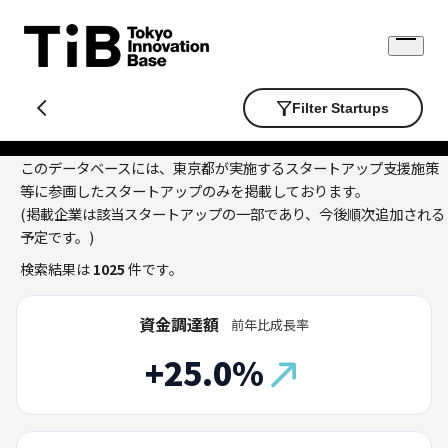
Skip
to
Open
content
menu
Filter Startups
このデータベースには、東京都が実施するスタートアップ支援施策
等に参画したスタートアップのみを掲載しております。
(掲載企業は該当スタートアップの一部であり、今後順次追加される
予定です。)
検索結果は
1025
件です。
資金調達額
前年比成長率
+25.0%