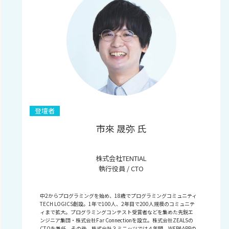
登壇者
市來 晟弥 氏
株式会社TENTIAL
執行役員 / CTO
中2からプログラミングを始め、18歳でプログラミングコミュニティ
TECH LOGICS創設。1年で100人、2年目で200人規模のコミュニテ
ィまで拡大。プログラミングコンテスト受賞者などを集めた先鋭エ
ンジニア集団・株式会社Far Connectionを設立。株式会社ZEALSの
CTOを兼任。その後、株式会社３ミニッツでは４年間、WEB&APPの