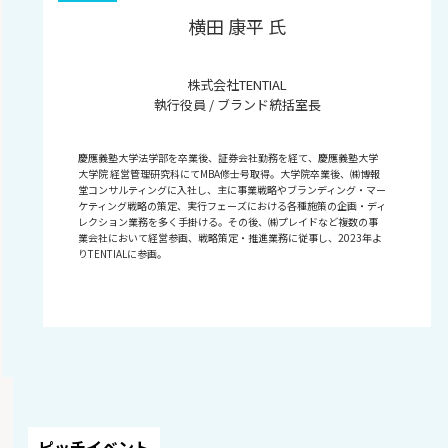
横田 康平 氏
株式会社TENTIAL
執行役員 / ブランド統括室長
慶應義塾大学法学部を卒業後、証券会社勤務を経て、慶應義塾大学
大学院 経営管理研究科にてMBA修士号取得。大学院卒業後、㈱博報
堂コンサルティングに入社し、主に事業戦略やブランディング・マー
ケティング戦略の策定、実行フェーズにおける各種施策の企画・ディ
レクション業務を多く手掛ける。その後、㈱プレイドなど複数の事
業会社において経営参画、戦略策定・推進業務に従事し、2023年よ
りTENTIALに参画。
ピッチイベント