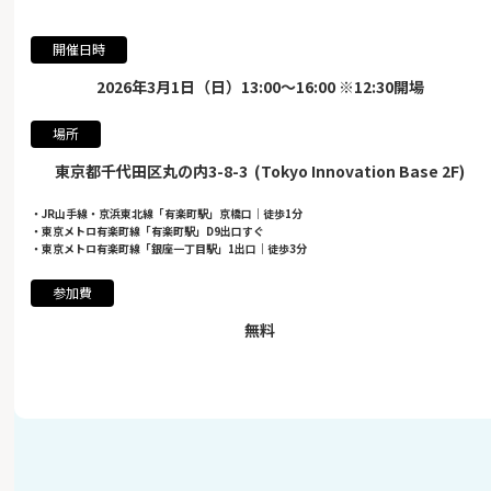
開催日時
2026年3月1日（日）13:00〜16:00 ※12:30開場
場所
東京都千代田区丸の内3-8-3 (Tokyo Innovation Base 2F)
・JR山手線・京浜東北線「有楽町駅」京橋口｜徒歩1分
・東京メトロ有楽町線「有楽町駅」D9出口すぐ
・東京メトロ有楽町線「銀座一丁目駅」1出口｜徒歩3分
参加費
無料