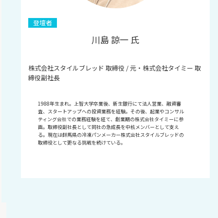
登壇者
川島 諒一 氏
株式会社スタイルブレッド 取締役 / 元・株式会社タイミー 取
締役副社長
1988年生まれ。上智大学卒業後、新生銀行にて法人営業、融資審
査、スタートアップへの投資業務を経験。その後、起業やコンサル
ティング会社での業務経験を経て、創業期の株式会社タイミーに参
画。取締役副社長として同社の急成長を中核メンバーとして支え
る。現在は群馬県の冷凍パンメーカー株式会社スタイルブレッドの
取締役として更なる挑戦を続けている。