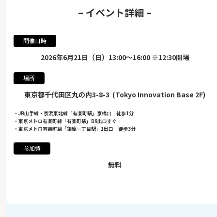
– イベント詳細 –
開催日時
2026年6月21日（日）13:00〜16:00 ※12:30開場
場所
東京都千代田区丸の内3-8-3 (Tokyo Innovation Base 2F)
・JR山手線・京浜東北線「有楽町駅」京橋口｜徒歩1分
・東京メトロ有楽町線「有楽町駅」D9出口すぐ
・東京メトロ有楽町線「銀座一丁目駅」1出口｜徒歩3分
参加費
無料