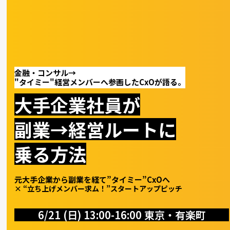
Skip
to
content
金融・コンサル→
"タイミー"経営メンバーへ参画したCxOが語る。
大手企業社員が
副業→経営ルートに
乗る方法
元大手企業から副業を経て”タイミー”CxOへ
× “立ち上げメンバー求ム！”スタートアップピッチ
6/21 (日) 13:00-16:00 東京・有楽町