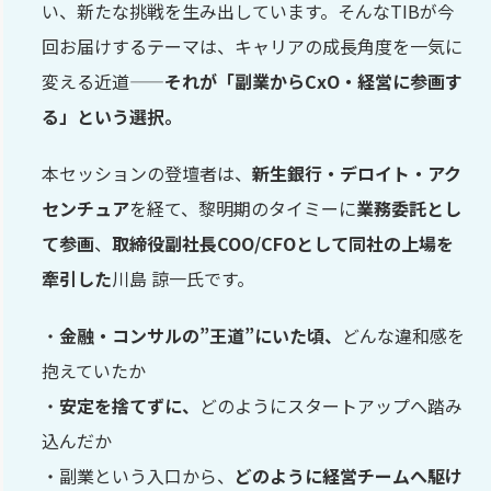
い、新たな挑戦を生み出しています。そんなTIBが今
回お届けするテーマは、キャリアの成長角度を一気に
変える近道——
それが「副業からCxO・経営に参画す
る」という選択。
本セッションの登壇者は、
新生銀行・デロイト・アク
センチュア
を経て、黎明期のタイミーに
業務委託とし
て参画
、
取締役副社長COO/CFOとして同社の上場を
牽引した
川島 諒一氏です。
・
金融・コンサルの”王道”にいた頃、
どんな違和感を
抱えていたか
・
安定を捨てずに、
どのようにスタートアップへ踏み
込んだか
・副業という入口から、
どのように経営チームへ駆け