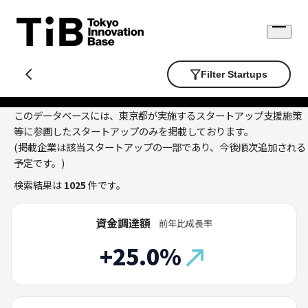
Skip
to
Open
content
menu
Filter Startups
このデータベースには、東京都が実施するスタートアップ支援施策
等に参画したスタートアップのみを掲載しております。
(掲載企業は該当スタートアップの一部であり、今後順次追加される
予定です。)
検索結果は
1025
件です。
資金調達額
前年比成長率
+25.0%