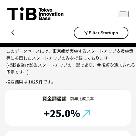
Skip
to
Open
content
menu
Filter Startups
このデータベースには、東京都が実施するスタートアップ支援施策
等に参画したスタートアップのみを掲載しております。
(掲載企業は該当スタートアップの一部であり、今後順次追加される
予定です。)
検索結果は
1025
件です。
資金調達額
前年比成長率
+25.0%