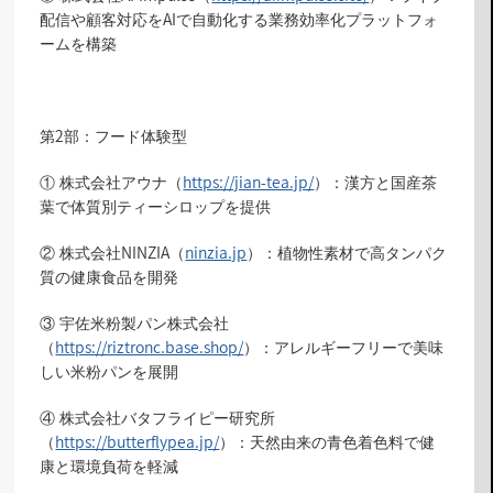
配信や顧客対応をAIで自動化する業務効率化プラットフォ
ームを構築
第2部：フード体験型
① 株式会社アウナ（
https://jian-tea.jp/
）：漢方と国産茶
葉で体質別ティーシロップを提供
② 株式会社NINZIA（
ninzia.jp
）：植物性素材で高タンパク
質の健康食品を開発
③ 宇佐米粉製パン株式会社
（
https://riztronc.base.shop/
）：アレルギーフリーで美味
しい米粉パンを展開
④ 株式会社バタフライピー研究所
（
https://butterflypea.jp/
）：天然由来の青色着色料で健
康と環境負荷を軽減