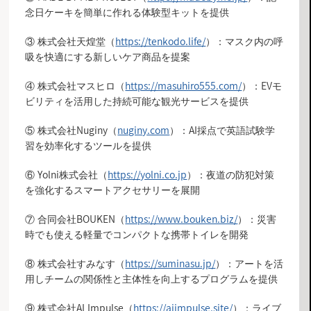
念日ケーキを簡単に作れる体験型キットを提供
③ 株式会社天煌堂（
https://tenkodo.life/
）：マスク内の呼
吸を快適にする新しいケア商品を提案
④ 株式会社マスヒロ（
https://masuhiro555.com/
）：EVモ
ビリティを活用した持続可能な観光サービスを提供
⑤ 株式会社Nuginy（
nuginy.com
）：AI採点で英語試験学
習を効率化するツールを提供
⑥ Yolni株式会社（
https://yolni.co.jp
）：夜道の防犯対策
を強化するスマートアクセサリーを展開
⑦ 合同会社BOUKEN（
https://www.bouken.biz/
）：災害
時でも使える軽量でコンパクトな携帯トイレを開発
⑧ 株式会社すみなす（
https://suminasu.jp/
）：アートを活
用しチームの関係性と主体性を向上するプログラムを提供
⑨ 株式会社AI Impulse（
https://aiimpulse.site/
）：ライブ