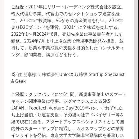
ご経歴：2017年にリリートレーディング株式会社を設立。
輸入代理店事業、代官山でのセレクトショップ運営を経
て、2018年に投資家、VCからの資金調達を行い、2019年
よりD2Cブランドを運営。 2021年に全株式を売却する。
2022年1〜月2024年6月、売却先企業に事業責任者として
勤務。2024年7月より上場企業で新規事業開発を担当。並
行して、起業や事業成長の支援を目的としたコンサルティ
ング、顧問業務、講演などを行う。
③ 住 朋享様 ：株式会社UnlocX 取締役 Startup Specialist
& Geek
ご経歴：クックパッドにて6年間、新規事業創出やスマート
キッチン関連事業に従事。シグマクシスによるSKS
JAPAN、Foodtech Venture Day(2019年-)を、それぞれ立
ち上げ当初より運営支援、その後同社アドバイザリー等を
経て現在に至る。スタートアップスペシャリストとして国
内外のスタートアップに精通し、カオスマップなどの業界
インサイトを発信。東京大学大学院非常勤講師を兼務しス