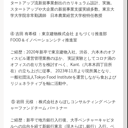
タートアップ流新規事業創出のカリキュラム設計、実施。
スタートアップや大企業の新規事業支援実績多数。東京大
学大学院非常勤講師 日本農業経営大学校特任教授
④ 吉田 有希様 ：東京建物株式会社 まちづくり推進部
FOOD＆イノベーションシティ推進室
ご経歴：2020年新卒で東京建物入社。渋谷、六本木のオフ
ィスビル運営管理業務のほか、 実証実験としてコロナ渦の
オフィスの在り方を検討すべく、Kant.（六本木四丁目所
在）の立ち上げに従事。 2023年11月より現所属となり、
一般社団法人Tokyo Food Instituteを運営しながら食および
リジェネラティブを軸に活動中。
⑤ 岩田 元様 ：株式会社きらぼしコンサルティング ベンチ
ャーファンドチーム パートナー
ご経歴：新卒で地方銀行入行後、大手ベンチャーキャピタ
ルへの出向を経て新銀行東京（現きらぼし銀行）入行。ベ