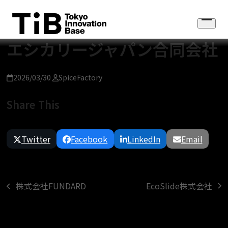
Skip
to
Open
content
menu
エシカリージャパン合同会社
2026/03/30
SpiceFactory
Share This
Twitter
Facebook
LinkedIn
Email
EcoSlide株式会社
株式会社FUNDARD
next
previous
post:
post: