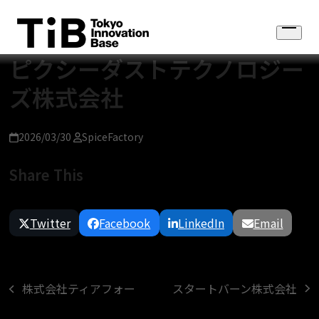
Skip
to
Open
content
menu
ピクシーダストテクノロジー
ズ株式会社
2026/03/30
SpiceFactory
Share This
Twitter
Facebook
LinkedIn
Email
スタートバーン株式会社
株式会社ティアフォー
next
previous
post:
post: