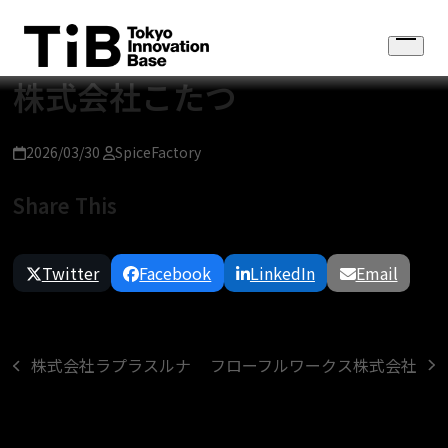
Skip
to
Open
content
menu
株式会社こたつ
2026/03/30
SpiceFactory
Share This
Twitter
Facebook
LinkedIn
Email
フローフルワークス株式会社
株式会社ラプラスルナ
next
previous
post:
post: