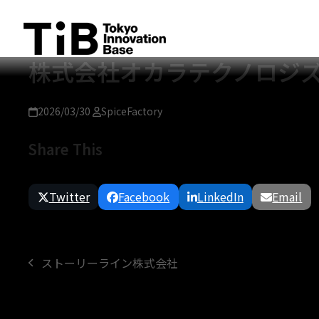
Skip
to
content
株式会社オカラテクノロジ
2026/03/30
SpiceFactory
Share This
Twitter
Facebook
LinkedIn
Email
ストーリーライン株式会社
previous
post: