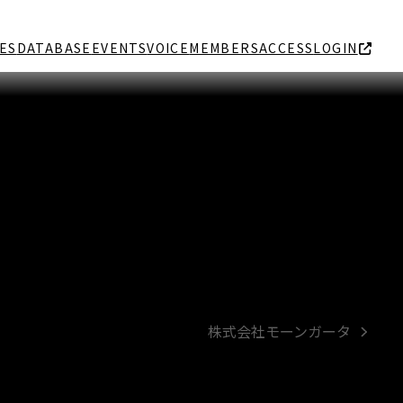
ES
DATABASE
EVENTS
VOICE
MEMBERS
ACCESS
LOGIN
株式会社モーンガータ
next
post: