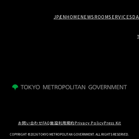
JP
EN
HOME
NEWSROOM
SERVICES
DA
お問い合わせ
FAQ
施設利用規約
Privacy Policy
Press Kit
COPYRIGHT ©2026 TOKYO METROPOLITAN GOVERNMENT. ALL RIGHTS RESERVED.