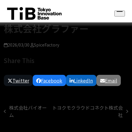
Skip
to
Open
content
menu
株式会社グラファー
2026/03/30
SpiceFactory
Share This
Twitter
Facebook
LinkedIn
Email
株式会社バイオー
トヨクモクラウドコネクト株式会
previous
next
ム
社
post:
post: