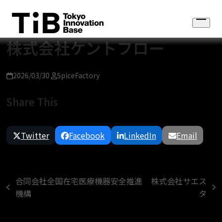
Skip
to
Open
content
menu
株式会社ケントフロー
2026/03/30
SpiceFactory
Share This
Twitter
Facebook
LinkedIn
Email
合同会社全国在宅医療機器安全推進
株式会社サエス
previous
next
機構
タ
post:
post: