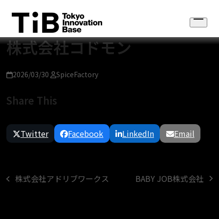
Skip
to
Open
content
menu
株式会社コドモン
2026/03/30
SpiceFactory
Share This
Twitter
Facebook
LinkedIn
Email
BABY JOB株式会社
株式会社アドリブワークス
next
previous
post:
post: