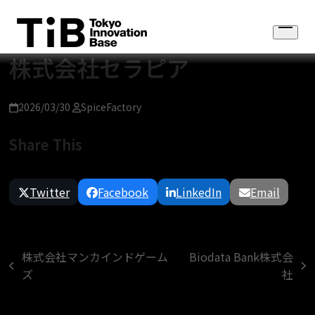
Skip
to
Open
content
menu
株式会社セラピア
2026/03/30
SpiceFactory
Share This
Twitter
Facebook
LinkedIn
Email
株式会社マンカインドゲーム
Biodata Bank株式会
previous
next
ズ
社
post:
post: