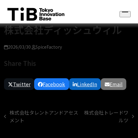
Skip
to
Open
content
menu
株式会社ディッシュウィル
2026/03/30
SpiceFactory
Share This
Twitter
Facebook
LinkedIn
Email
株式会社タレントアンドアセス
株式会社トレードワ
previous
next
メント
ルツ
post:
post: