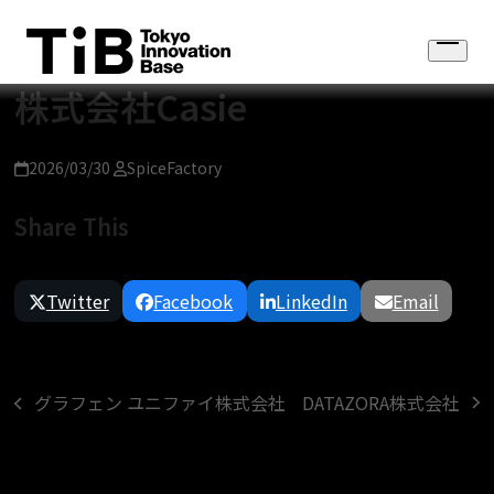
Skip
to
Open
content
menu
株式会社Casie
2026/03/30
SpiceFactory
Share This
Twitter
Facebook
LinkedIn
Email
DATAZORA株式会社
グラフェン ユニファイ株式会社
next
previous
post:
post: