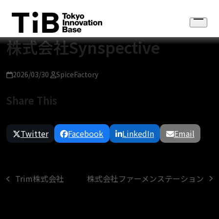
Skip
to
Open
content
menu
株式会社Synspective
2026/03/30
SpiceFactory
Share This
Twitter
Facebook
LinkedIn
Email
株式会社ファーメンステーション
Trim株式会社
next
previous
post:
post: