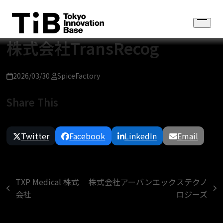
Skip
to
Open
content
menu
株式会社TransRecog
2026/03/30
SpiceFactory
Share This
Twitter
Facebook
LinkedIn
Email
TXP Medical 株式
株式会社アーバンエックステクノ
previous
next
会社
ロジーズ
post:
post: