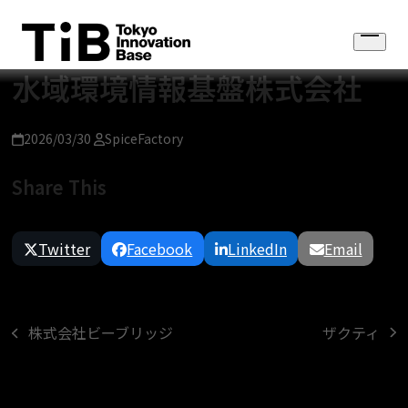
Skip
to
Open
content
menu
水域環境情報基盤株式会社
2026/03/30
SpiceFactory
Share This
Twitter
Facebook
LinkedIn
Email
ザクティ
株式会社ビーブリッジ
next
previous
post:
post: