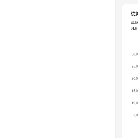
従
単
凡例