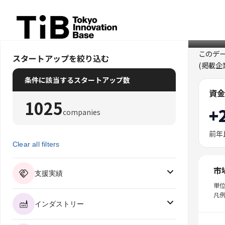
Skip
to
content
このデ
スタートアップを絞り込む
(掲載
条件に該当するスタートアップ数
資金
1025
+
companies
前年
Clear all filters
市
支援実績
単
凡例
インダストリー