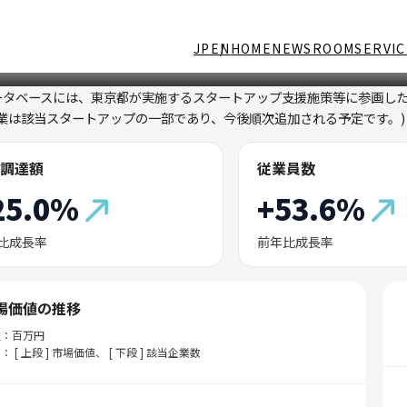
JP
EN
HOME
NEWSROOM
SERVIC
ータベースには、東京都が実施するスタートアップ支援施策等に参画し
企業は該当スタートアップの一部であり、今後順次追加される予定です。)
調達額
従業員数
25.0%
+53.6%
比成長率
前年比成長率
場価値の推移
位：百万円
： [ 上段 ] 市場価値、 [ 下段 ] 該当企業数