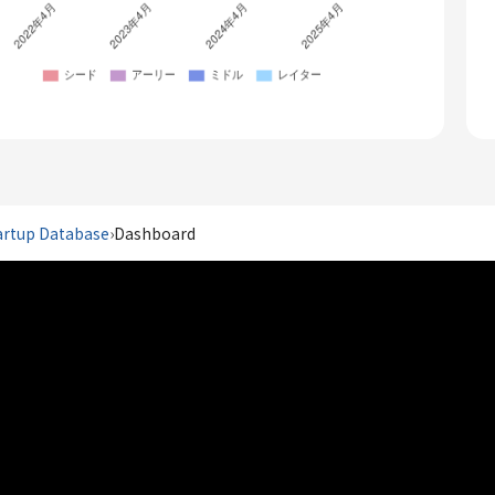
artup Database
›
Dashboard