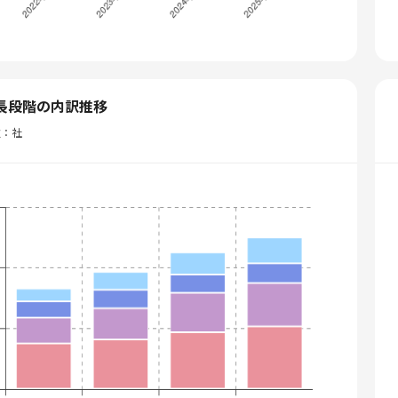
長段階の内訳推移
位：社