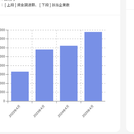
： [ 上段 ] 資金調達額、 [ 下段 ] 該当企業数