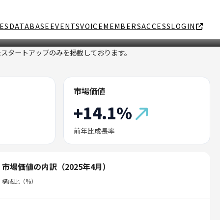
ES
DATABASE
EVENTS
VOICE
MEMBERS
ACCESS
LOGIN
たスタートアップのみを掲載しております。
市場価値
+14.1%
前年比成長率
市場価値の内訳（2025年4月）
構成比（%）