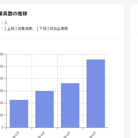
業員数の推移
位：人
： [ 上段 ] 従業員数、 [ 下段 ] 該当企業数