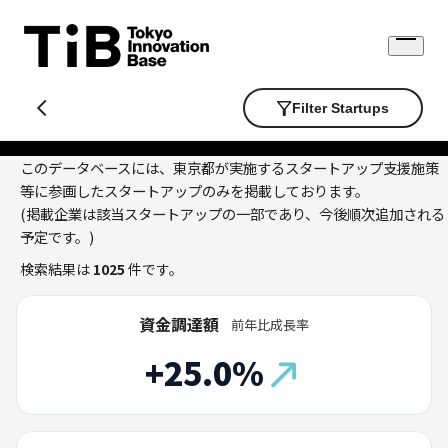
Skip
to
Open
content
menu
Filter Startups
このデータベースには、東京都が実施するスタートアップ支援施策
等に参画したスタートアップのみを掲載しております。
(掲載企業は該当スタートアップの一部であり、今後順次追加される
予定です。)
検索結果は
1025
件です。
資金調達額
前年比成長率
+25.0%