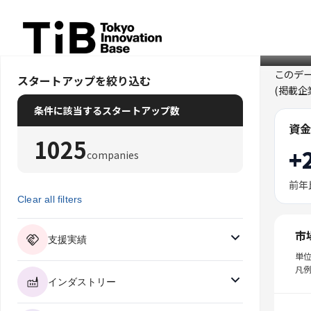
Skip
to
content
このデ
スタートアップを絞り込む
(掲載
条件に該当するスタートアップ数
資金
1025
+
companies
前年
Clear all filters
市
支援実績
単
凡例
インダストリー