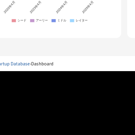
artup Database
›
Dashboard