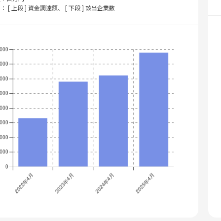
： [ 上段 ] 資金調達額、 [ 下段 ] 該当企業数