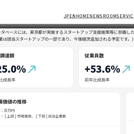
JP
EN
HOME
NEWSROOM
SERVIC
ータベースには、東京都が実施するスタートアップ支援施策等に参画し
企業は該当スタートアップの一部であり、今後順次追加される予定です。)
調達額
従業員数
25.0%
+53.6%
比成長率
前年比成長率
場価値の推移
位：百万円
： [ 上段 ] 市場価値、 [ 下段 ] 該当企業数