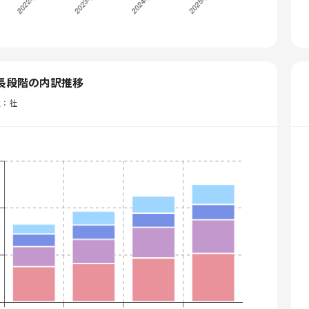
長段階の内訳推移
位：社