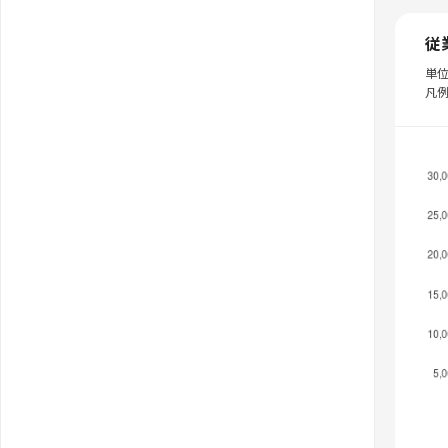
従
単
凡例