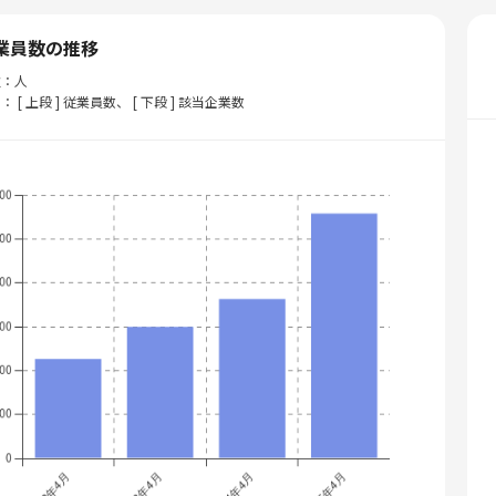
業員数の推移
位：人
： [ 上段 ] 従業員数、 [ 下段 ] 該当企業数