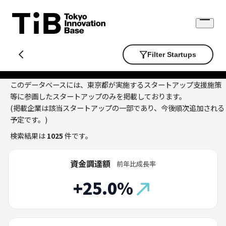
Skip
to
Open
content
menu
Filter Startups
このデータベースには、東京都が実施するスタートアップ支援施策
等に参画したスタートアップのみを掲載しております。
(掲載企業は該当スタートアップの一部であり、今後順次追加される
予定です。)
検索結果は
1025
件です。
資金調達額
前年比成長率
+25.0%