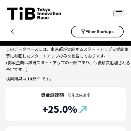
Skip
to
Open
content
menu
Filter Startups
このデータベースには、東京都が実施するスタートアップ支援施策
等に参画したスタートアップのみを掲載しております。
(掲載企業は該当スタートアップの一部であり、今後順次追加される
予定です。)
検索結果は
1025
件です。
資金調達額
前年比成長率
+25.0%