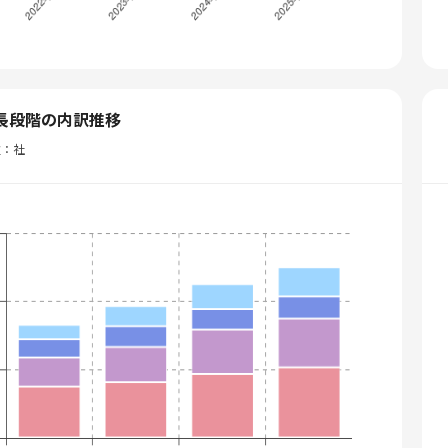
長段階の内訳推移
位：社