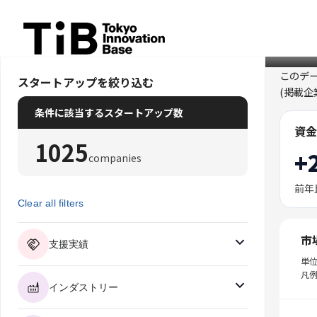
Skip
to
content
このデ
スタートアップを絞り込む
(掲載
条件に該当するスタートアップ数
資金
1025
+
companies
前年
Clear all filters
市
支援実績
単
凡例
インダストリー