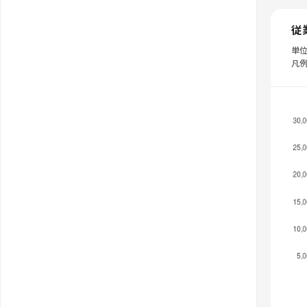
従
単
凡例