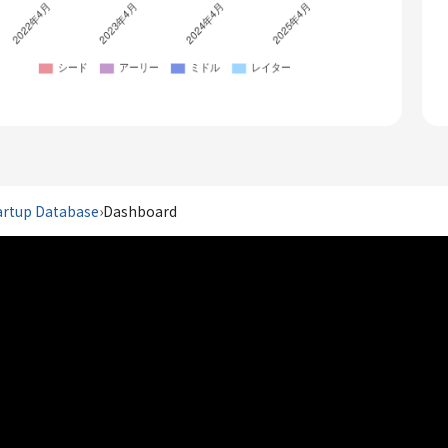
artup Database
›
Dashboard