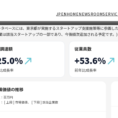
JP
EN
HOME
NEWSROOM
SERVIC
ータベースには、東京都が実施するスタートアップ支援施策等に参画し
企業は該当スタートアップの一部であり、今後順次追加される予定です。)
調達額
従業員数
25.0%
+53.6%
比成長率
前年比成長率
場価値の推移
位：百万円
： [ 上段 ] 市場価値、 [ 下段 ] 該当企業数