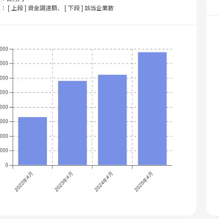
： [ 上段 ] 資金調達額、 [ 下段 ] 該当企業数