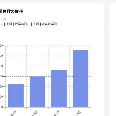
業員数の推移
位：人
： [ 上段 ] 従業員数、 [ 下段 ] 該当企業数