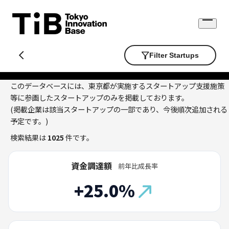
Skip
to
Open
content
menu
Filter Startups
このデータベースには、東京都が実施するスタートアップ支援施策
等に参画したスタートアップのみを掲載しております。
(掲載企業は該当スタートアップの一部であり、今後順次追加される
予定です。)
検索結果は
1025
件です。
資金調達額
前年比成長率
+25.0%