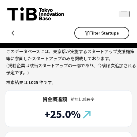
Skip
to
Open
content
menu
Filter Startups
このデータベースには、東京都が実施するスタートアップ支援施策
等に参画したスタートアップのみを掲載しております。
(掲載企業は該当スタートアップの一部であり、今後順次追加される
予定です。)
検索結果は
1025
件です。
資金調達額
前年比成長率
+25.0%