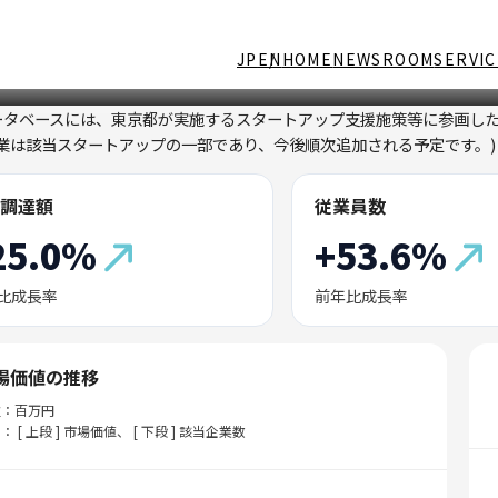
JP
EN
HOME
NEWSROOM
SERVIC
ータベースには、東京都が実施するスタートアップ支援施策等に参画し
企業は該当スタートアップの一部であり、今後順次追加される予定です。)
調達額
従業員数
25.0%
+53.6%
比成長率
前年比成長率
場価値の推移
位：百万円
： [ 上段 ] 市場価値、 [ 下段 ] 該当企業数