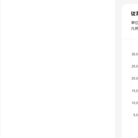
従
単
凡例