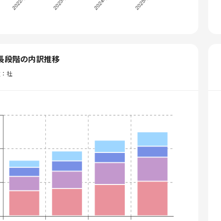
長段階の内訳推移
位：社