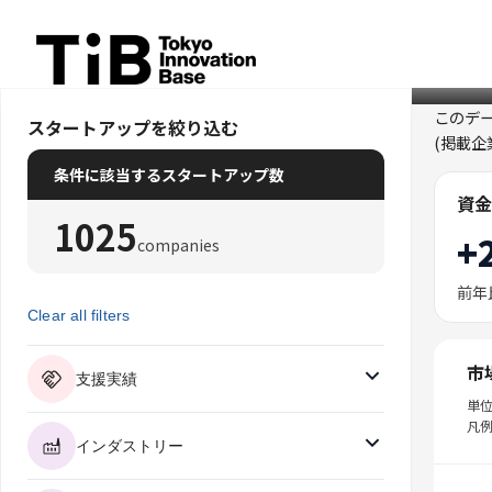
Skip
to
content
このデ
スタートアップを絞り込む
(掲載
条件に該当するスタートアップ数
資金
1025
+
companies
前年
Clear all filters
市
支援実績
単
凡例
インダストリー