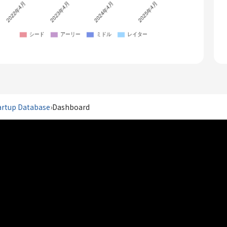
artup Database
›
Dashboard