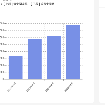
： [ 上段 ] 資金調達額、 [ 下段 ] 該当企業数