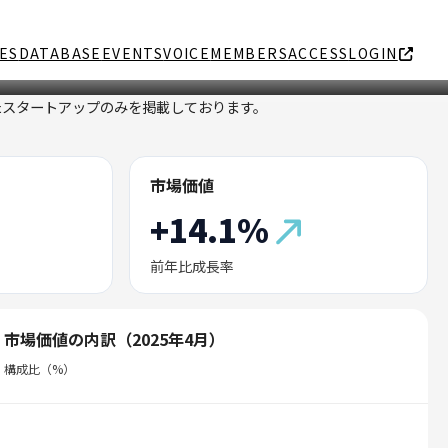
ES
DATABASE
EVENTS
VOICE
MEMBERS
ACCESS
LOGIN
たスタートアップのみを掲載しております。
市場価値
+14.1%
前年比成長率
市場価値の内訳（2025年4月）
構成比（%）