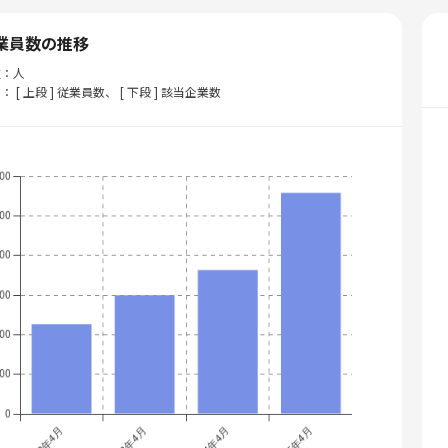
業員数の推移
位：人
： [ 上段 ] 従業員数、 [ 下段 ] 該当企業数