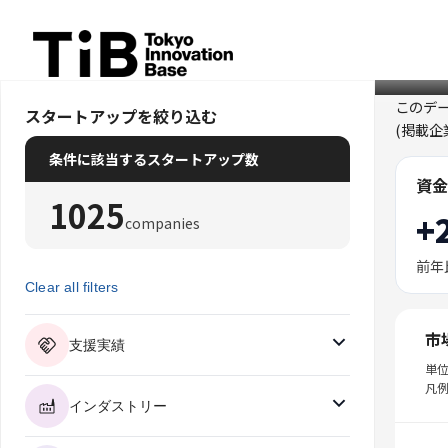
Skip
to
content
このデ
スタートアップを絞り込む
(掲載
条件に該当するスタートアップ数
資金
1025
+
companies
前年
Clear all filters
市
支援実績
単
凡例
インダストリー