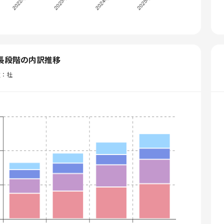
長段階の内訳推移
位：社