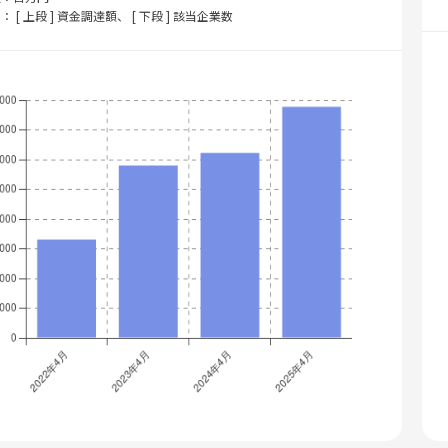
： [ 上段 ] 資金調達額、 [ 下段 ] 該当企業数