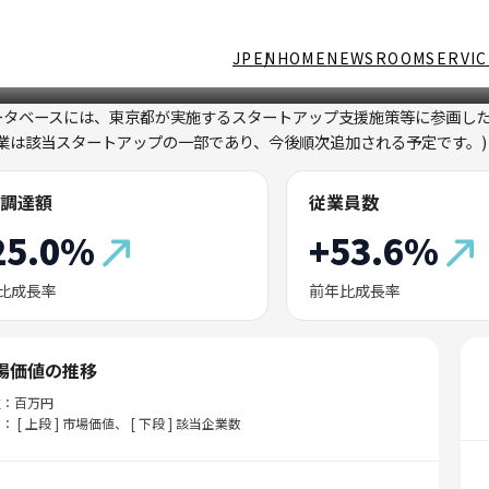
JP
EN
HOME
NEWSROOM
SERVIC
ータベースには、東京都が実施するスタートアップ支援施策等に参画し
企業は該当スタートアップの一部であり、今後順次追加される予定です。)
調達額
従業員数
25.0%
+53.6%
比成長率
前年比成長率
場価値の推移
位：百万円
： [ 上段 ] 市場価値、 [ 下段 ] 該当企業数