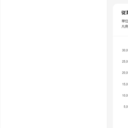
従
単
凡例