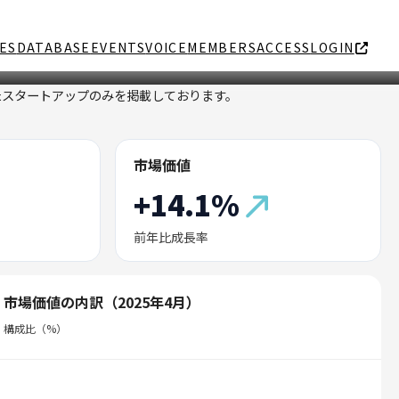
ES
DATABASE
EVENTS
VOICE
MEMBERS
ACCESS
LOGIN
たスタートアップのみを掲載しております。
市場価値
+14.1%
前年比成長率
市場価値の内訳（2025年4月）
構成比（%）