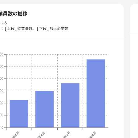
業員数の推移
位：人
： [ 上段 ] 従業員数、 [ 下段 ] 該当企業数