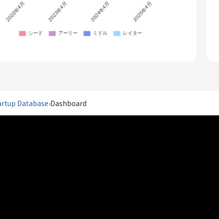
artup Database
›
Dashboard