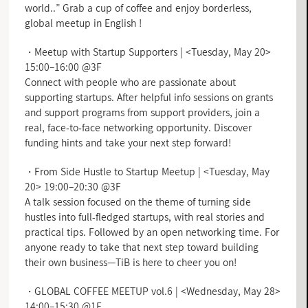
world..” Grab a cup of coffee and enjoy borderless,
global meetup in English !
・Meetup with Startup Supporters | <Tuesday, May 20>
15:00–16:00 @3F
Connect with people who are passionate about
supporting startups. After helpful info sessions on grants
and support programs from support providers, join a
real, face-to-face networking opportunity. Discover
funding hints and take your next step forward!
・From Side Hustle to Startup Meetup | <Tuesday, May
20> 19:00–20:30 @3F
A talk session focused on the theme of turning side
hustles into full-fledged startups, with real stories and
practical tips. Followed by an open networking time. For
anyone ready to take that next step toward building
their own business—TiB is here to cheer you on!
・GLOBAL COFFEE MEETUP vol.6 | <Wednesday, May 28>
14:00–15:30 @1F