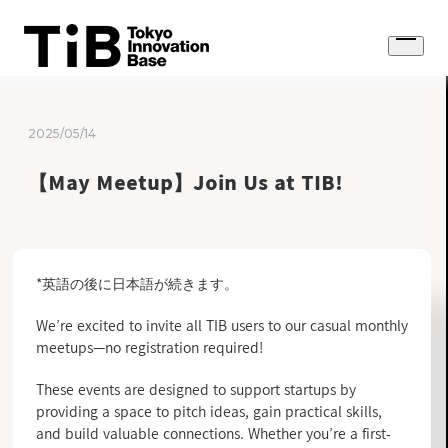
Skip
to
Open
content
menu
2025/05/14
【May Meetup】Join Us at TIB!
*英語の後に日本語が続きます。
We’re excited to invite all TIB users to our casual monthly
meetups—no registration required!
These events are designed to support startups by
providing a space to pitch ideas, gain practical skills,
and build valuable connections. Whether you’re a first-