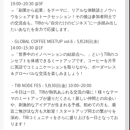
19:00−20:30 @3F
→「副業から起業」をテーマに、リアルな体験談とノウハ
ウをシェアするトークセッション！その後は参加者同士で
の交流会も。TIBから“自分だけのビジネス”に一歩踏み出し
たいあなたを全力で応援します。
・GLOBAL COFFEE MEETUP vol.6：5月28日(水)
14:00−15:30 @1F
→「世界中のイノベーションの結節点へ。」というTIBのコ
ンセプトを体感できるミートアップです。コーヒーを片手
に英語でコミュニケーションを取りながら、ボーダーレス
＆グローバルな交流を楽しみましょう！
・TIB NODE FES：5月30日(金) 10:00−20:00
→今日は一日、TIBが熱気あふれる交流の場に！様々なテー
マのミートアップが盛りだくさん！新しい仲間との出会い
や、刺激的なアイデアが生まれる予感。初めての方も、最
近ご無沙汰な方も大歓迎！スタートアップ同士の繋がりを
深め、TIBコミュニティをさらに盛り上げる一日となってお
ります！