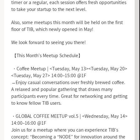
timer or a regular, each session offers fresh opportunities
to take your startup to the next level.
Also, some meetups this month will be held on the first
floor of TIB, which newly opened in May!
We look forward to seeing you there!
【This Month’s Meetup Schedule】
・Coffee Meetup | <Tuesday, May 13><Tuesday, May 20>
<Tuesday, May 27> 14:00–15:00 @1F
→Enjoy casual conversations over freshly brewed coffee.
A relaxed and popular gathering that draws many
participants every time. Great for networking and getting
to know fellow TIB users.
・GLOBAL COFFEE MEETUP vol.5 | <Wednesday, May 14>
14:00–16:00 @1F
Join us for a meetup where you can experience TIB’s
concept: “Becoming a “NODE” for innovation around the