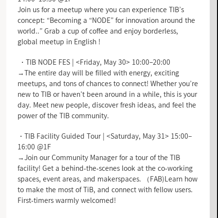
Join us for a meetup where you can experience TIB’s
concept: “Becoming a “NODE” for innovation around the
world..” Grab a cup of coffee and enjoy borderless,
global meetup in English !
・TIB NODE FES | <Friday, May 30> 10:00–20:00
→The entire day will be filled with energy, exciting
meetups, and tons of chances to connect! Whether you’re
new to TIB or haven’t been around in a while, this is your
day. Meet new people, discover fresh ideas, and feel the
power of the TIB community.
・TIB Facility Guided Tour | <Saturday, May 31> 15:00–
16:00 @1F
→Join our Community Manager for a tour of the TIB
facility! Get a behind-the-scenes look at the co-working
spaces, event areas, and makerspaces. （FAB)Learn how
to make the most of TiB, and connect with fellow users.
First-timers warmly welcomed!