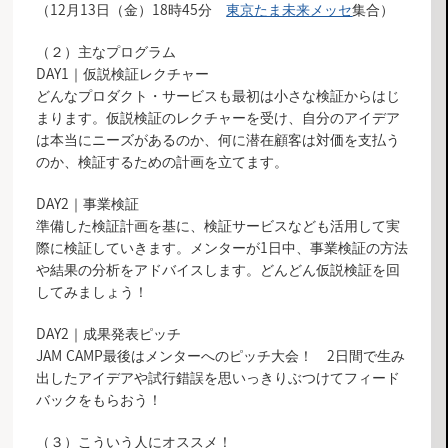
（12月13日（金）18時45分
東京たま未来メッセ
集合）
（２）主なプログラム
DAY1｜仮説検証レクチャー
どんなプロダクト・サービスも最初は小さな検証からはじ
まります。仮説検証のレクチャーを受け、自分のアイデア
は本当にニーズがあるのか、何に潜在顧客は対価を支払う
のか、検証するための計画を立てます。
DAY2｜事業検証
準備した検証計画を基に、検証サービスなども活用して実
際に検証していきます。メンターが1日中、事業検証の方法
や結果の分析をアドバイスします。どんどん仮説検証を回
してみましょう！
DAY2｜成果発表ピッチ
JAM CAMP最後はメンターへのピッチ大会！ 2日間で生み
出したアイデアや試行錯誤を思いっきりぶつけてフィード
バックをもらおう！
（３）こういう人にオススメ！