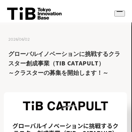
Skip
to
Open
content
menu
2026/06/02
グローバルイノベーションに挑戦するクラ
スター創成事業（TIB CATAPULT）
～クラスターの募集を開始します！～
グローバルイノベーションに挑戦するク