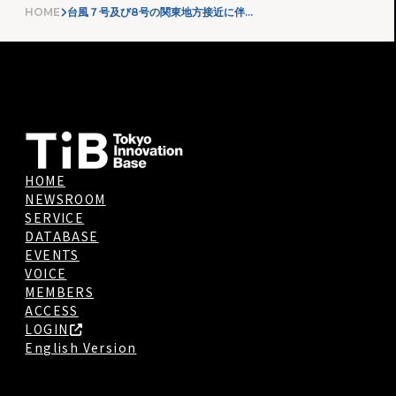
HOME
台風７号及び8号の関東地方接近に伴うTokyo Innovation Base（TIB）の対応について
HOME
NEWSROOM
SERVICE
DATABASE
EVENTS
VOICE
MEMBERS
ACCESS
LOGIN
English Version