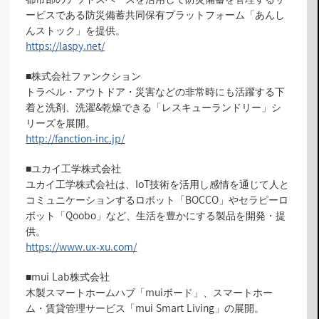
ービスである防災備蓄共同保有プラットフォーム「あんし
んストック」を提供。
https://laspy.net/
■株式会社ファンクション
トラベル・アウトドア・災害などの非常時にも活躍する下
着と洗剤、洗濯&乾燥できる「レスキューランドリー」シ
リーズを展開。
http://fanction-inc.jp/
■ユカイ工学株式会社
ユカイ工学株式会社は、IoT技術を活用し感情を通じて人と
コミュニケーションするロボット「BOCCO」やセラピーロ
ボット「Qoobo」など、生活を豊かにする製品を開発・提
供。
https://www.ux-xu.com/
■mui Lab株式会社
木製スマートホームハブ「muiボード」、スマートホー
ム・賃貸管理サービス「mui Smart Living」の展開。