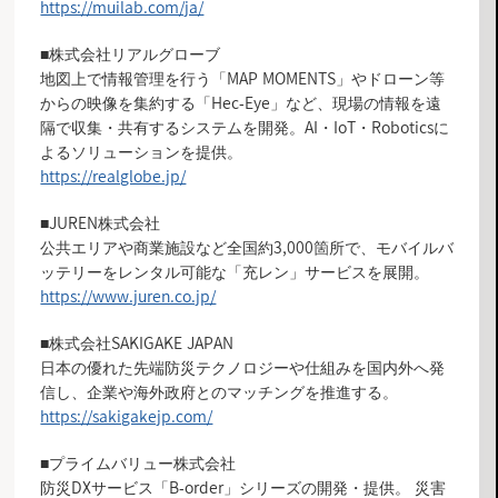
https://muilab.com/ja/
■株式会社リアルグローブ
地図上で情報管理を行う「MAP MOMENTS」やドローン等
からの映像を集約する「Hec-Eye」など、現場の情報を遠
隔で収集・共有するシステムを開発。AI・IoT・Roboticsに
よるソリューションを提供。
https://realglobe.jp/
■JUREN株式会社
公共エリアや商業施設など全国約3,000箇所で、モバイルバ
ッテリーをレンタル可能な「充レン」サービスを展開。
https://www.juren.co.jp/
■株式会社SAKIGAKE JAPAN
日本の優れた先端防災テクノロジーや仕組みを国内外へ発
信し、企業や海外政府とのマッチングを推進する。
https://sakigakejp.com/
■プライムバリュー株式会社
防災DXサービス「B-order」シリーズの開発・提供。 災害