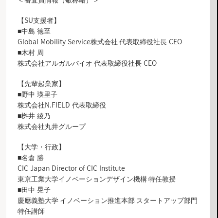
＜審査員情報（敬称略）＞
【SU支援者】
■中島 徳至
Global Mobility Service株式会社​ 代表取締役社長 CEO
■木村 周
株式会社アルガルバイオ​ 代表取締役社長 CEO
【先輩起業家】
■野中 瑛里子
株式会社N.FIELD 代表取締役
■桝井 綾乃
株式会社丸井グループ
【大学・行政】
■名倉 勝
CIC Japan Director of CIC Institute​
東京工業大学イノベーションデザイン機構​ 特任教授
■田中 晃子
慶應義塾大学​ イノベーション推進本部​ スタートアップ部門
特任講師