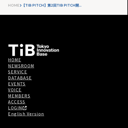
HOME
【TIB PITCH】第2回TIB PITCH開催報告
HOME
NEWSROOM
SERVICE
DATABASE
EVENTS
VOICE
MEMBERS
ACCESS
LOGIN
English Version