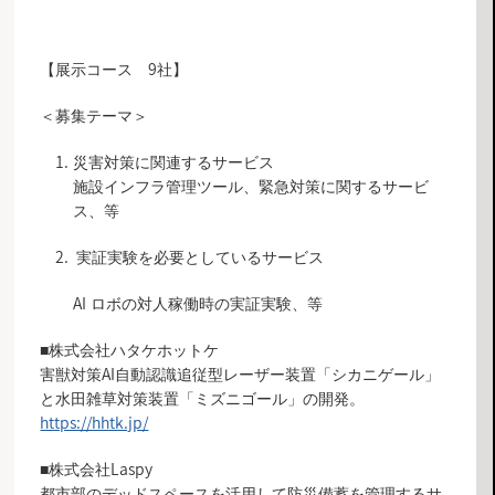
【展示コース 9社】
＜募集テーマ＞
災害対策に関連するサービス
施設インフラ管理ツール、緊急対策に関するサービ
ス、等
実証実験を必要としているサービス
AI ロボの対人稼働時の実証実験、等
■株式会社ハタケホットケ
害獣対策AI自動認識追従型レーザー装置「シカニゲール」
と水田雑草対策装置「ミズニゴール」の開発。
https://hhtk.jp/
■株式会社Laspy
都市部のデッドスペースを活用して防災備蓄を管理するサ