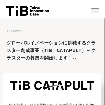
Skip
to
Open
content
menu
2025/05/29
グローバルイノベーションに挑戦するクラ
スター創成事業（TIB CATAPULT）～ク
ラスターの募集を開始します！～