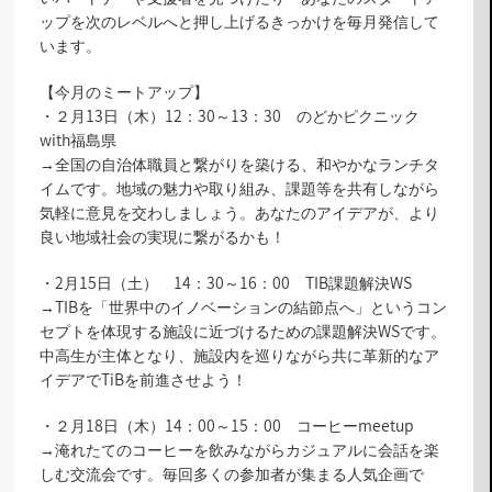
ップを次のレベルへと押し上げるきっかけを毎月発信して
います。
【今月のミートアップ】
・２月13日（木）12：30～13：30 のどかピクニック
with福島県
→全国の自治体職員と繋がりを築ける、和やかなランチタ
イムです。地域の魅力や取り組み、課題等を共有しながら
気軽に意見を交わしましょう。あなたのアイデアが、より
良い地域社会の実現に繋がるかも！
・2月15日（土） 14：30～16：00 TIB課題解決WS
→TIBを「世界中のイノベーションの結節点へ」というコン
セプトを体現する施設に近づけるための課題解決WSです。
中高生が主体となり、施設内を巡りながら共に革新的なア
イデアでTiBを前進させよう！
・２月18日（木）14：00～15：00 コーヒーmeetup
→淹れたてのコーヒーを飲みながらカジュアルに会話を楽
しむ交流会です。毎回多くの参加者が集まる人気企画で