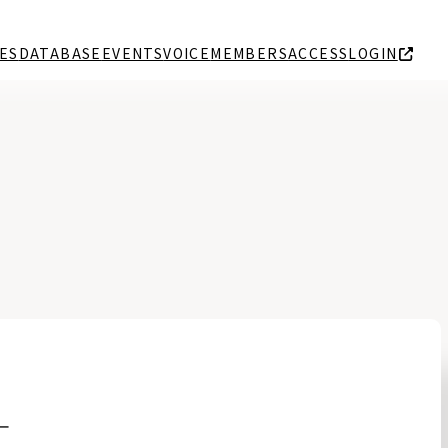
ES
DATABASE
EVENTS
VOICE
MEMBERS
ACCESS
LOGIN
ー