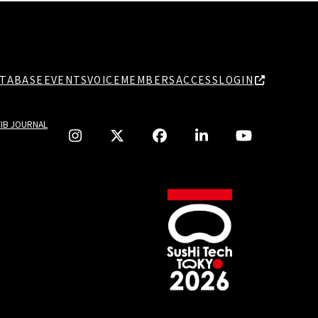
TABASE
EVENTS
VOICE
MEMBERS
ACCESS
LOGIN
TIB JOURNAL