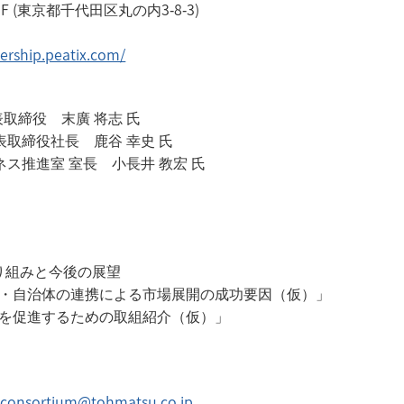
e 1F (東京都千代田区丸の内3-8-3)
nership.peatix.com/
】
 代表取締役 末廣 将志 氏
取締役社長 鹿谷 幸史 氏
ジネス推進室 室長 小長井 教宏 氏
の取り組みと今後の展望
×企業・自治体の連携による市場展開の成功要因（仮）」
の成長を促進するための取組紹介（仮）」
consortium@tohmatsu.co.jp