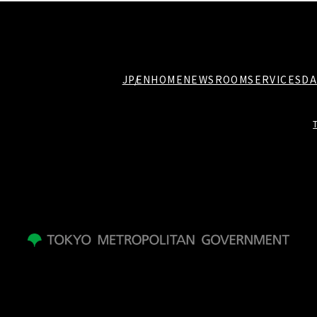
JP
EN
HOME
NEWSROOM
SERVICES
DA