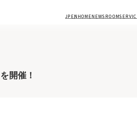
JP
EN
HOME
NEWSROOM
SERVIC
EEKを開催！