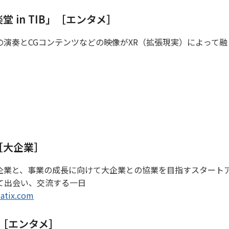
 in TIB」［エンタメ］
演奏とCGコンテンツなどの映像がXR（拡張現実）によって融
ay［大企業］
企業と、事業の成長に向けて大企業との協業を目指すスタート
て出会い、交流する一日
eatix.com
GHTs［エンタメ］