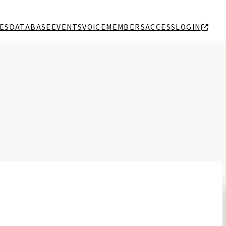
ES
DATABASE
EVENTS
VOICE
MEMBERS
ACCESS
LOGIN