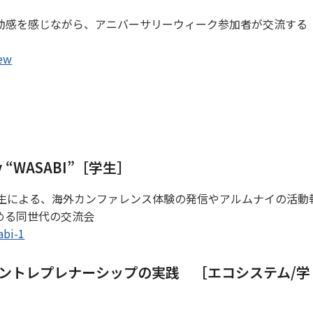
動感を感じながら、アニバーサリーウィーク参加者が交流する
iew
Day “WASABI”［学生］
Eの学生による、海外カンファレンス体験の発信やアルムナイの活動
める同世代の交流会
abi-1
アントレプレナーシップの実践 ［エコシステム/学