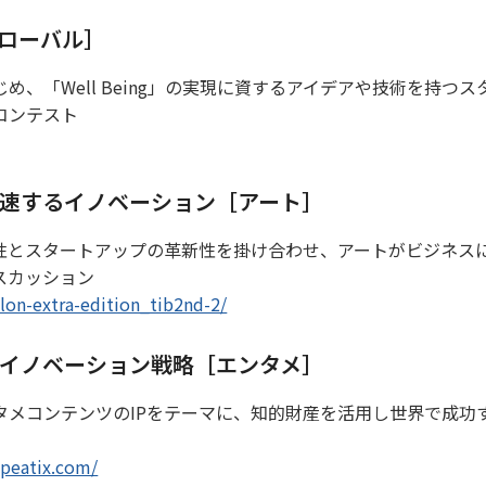
5［グローバル］
、「Well Being」の実現に資するアイデアや技術を持つス
コンテスト
速するイノベーション［アート］
性とスタートアップの革新性を掛け合わせ、アートがビジネス
スカッション
alon-extra-edition_tib2nd-2/
のイノベーション戦略［エンタメ］
タメコンテンツのIPをテーマに、知的財産を活用し世界で成功
.peatix.com/