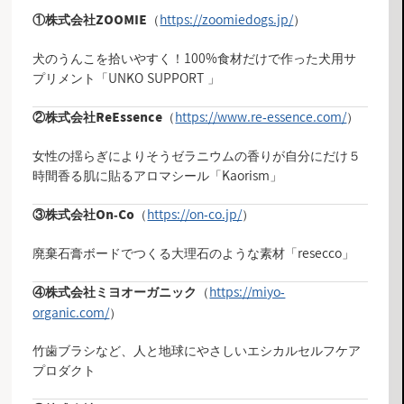
（
https://zoomiedogs.jp/
）
①
株式会社
ZOOMIE
犬のうんこを拾いやすく！100%食材だけで作った犬用サ
プリメント「UNKO SUPPORT 」
（
https://www.re-essence.com/
）
②
株式会社ReEssence
女性の揺らぎによりそうゼラニウムの香りが自分にだけ５
時間香る肌に貼るアロマシール「Kaorism」
（
https://on-co.jp/
）
③
株式会社On-Co
廃棄石膏ボードでつくる大理石のような素材「resecco」
（
https://miyo-
④
株式会社ミヨオーガニック
organic.com/
）
竹歯ブラシなど、人と地球にやさしいエシカルセルフケア
プロダクト