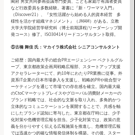
閣府 男女共同参画会議専門委員、こども家庭庁有識者委員
など行政委員を多数経験。著書に『新・ワーママ入門』
（Discover21）、『女性活躍から始める人的資本経営 多
様性を活かす組織マネジメント』（JMAM）がある。立教
大学大学院経営学研究科（博士前期課程/リーダーシップ開
発コース）修了。ISO30414リードコンサルタント取得。
⑤
古橋 舞佳 氏：マカイラ株式会社 シニアコンサルタント
ご経歴：国内最大手の総合PRエージェンシー ベクトルグル
ープ、東京都政策企画局戦略広報部、スタートアップ支援
アクセラレーターにて、約10年にわたりPR業務に従事。外
資系IT企業の日本市場参入を支援し、戦略的PRや統合型マ
ーケティングを通じて市場での存在感を確立。国内最大級
のCtoCマーケットプレイスやグローバル消費財メーカーの
ブランド戦略では、社会的な文脈を取り入れ、多角的かつ
立体的なコミュニケーションを展開することで、共感を軸
にしたブランド認知に寄与した。東京都在庁時には、少子
化対策や危機管理広報を担当。少子化対策では、政策の意
義を分かりやすく伝える広報施策を推進し、危機管理広報
では迅速かつ的確な情報発信体制を構築。その後、スター