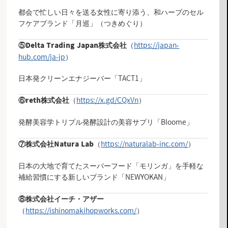
都会で忙しい日々を送る女性に寄り添う、和ハーブのセル
フケアブランド「月巡」（つきめぐり）
（
https://japan-
⑤
Delta Trading Japan株式会社
hub.com/ja-jp
）
日本発クリーンエナジーバー「TACT1」
（
https://x.gd/CQxVn
）
⑥reth株式会社
発酵美容学トリプル発酵設計の美容サプリ「Bloome」
（
https://naturalab-inc.com/
）
⑦株式会社Natura Lab
日本の大地で育てたスーパーフード「モリンガ」を手軽な
補給習慣にする新しいブランド「NEWYOKAN」
⑧株式会社イーチ・アザー
（
https://ishinomakihopworks.com/
）