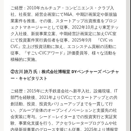
ご経歴：2010年カルチュア・コンビニエンス・クラブ入
社。社長室、経営企画室にてM&A、中期計画策定や新規協
業案件を推進。その後、スタートアップ出資推進をプロジ
ェクトマネージャーとして従事。2022年10月より東芝テッ
ク入社後、新規事業立案、中期経営計画策定に加えCVC室
にて投資案件実行責任者を従事。2025年9月 『CVC vs
CVC』立上げ投資活動に加え、エコシステム貢献の活動に
従事。『すごいCVCアワード』評価委員等、様々な活動を
積極的に実施。
②古川 詩乃 氏：株式会社博報堂 DYベンチャーズ ベンチャ
ー・キャピタリスト
ご経歴：2015年に大手鉄道会社へ新卒入社。設備現場、IT
部門を経験後、2021年よりCVCにてスタートアップとの共
創活動、投資、投資先バリューアップまでを一貫して行
い、グループ全体のオープンイノベーションと支援先の社
会実装に寄与。シード～レイターまでの投資実行と実証実
験、事業化支援を行う。アクセラレータープログラムや社
内発新規事業のグロース支援にも従事。2025年より博報堂