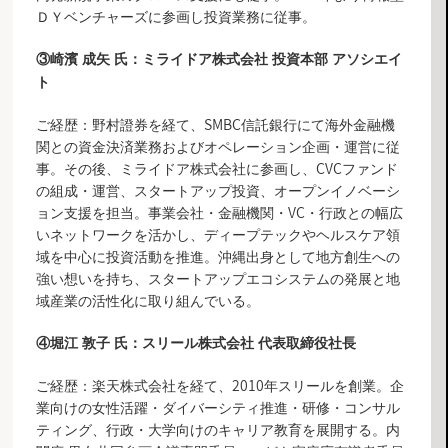
ＤＹベンチャーズに参画し投資業務に従事。
③崎濱 成矢 氏：ミライドア株式会社 投資本部 アソシエイ
ト
ご経歴：野村證券を経て、SMBC信託銀行にて海外金融機
関との資金決済業務およびオペレーション企画・運営に従
事。その後、ミライドア株式会社に参画し、CVCファンド
の組成・運営、スタートアップ投資、オープンイノベーシ
ョン支援を担当。事業会社・金融機関・VC・行政との幅広
いネットワークを活かし、ディープテックやヘルスケア領
域を中心に投資活動を推進。沖縄出身として地方創生への
強い想いを持ち、スタートアップエコシステムの発展と地
域産業の活性化に取り組んでいる。
④
堀江 敦子 氏：
スリール株式会社 代表取締役社長
ご経歴：楽天株式会社を経て、2010年スリールを創業。企
業向けの女性活躍・ダイバーシティ推進・研修・コンサル
ティング、行政・大学向けのキャリア教育を展開する。内