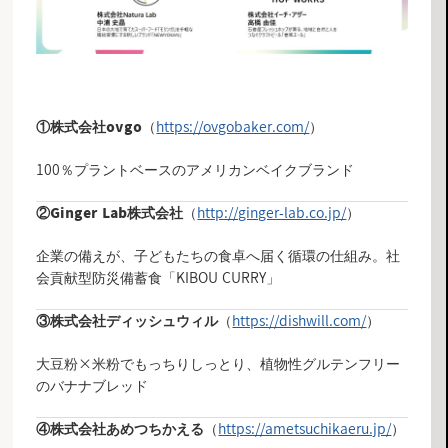
（
https://ovgobaker.com/
）
①
株式会社ovgo
100％プラントベースのアメリカンベイクブランド
（
http://ginger-lab.co.jp/
）
②Ginger Lab株式会社
企業の備えが、子どもたちの食卓へ届く循環の仕組み。社
会貢献型防災備蓄食「KIBOU CURRY」
（
https://dishwill.com/
）
③株式会社ディッシュウィル
大豆粉×米粉でもっちりしっとり、植物性グルテンフリー
のバナナブレッド
（
https://ametsuchikaeru.jp/
）
④株式会社あめつちかえる