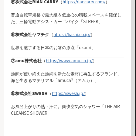
（
https://riancarry.com/
）
⑤
株式会社RIAN CARRY
普通自転車規格で最大級＆低重心の積載スペースを確保し
た、三輪電動アシストカーゴバイク「STREEK」
（
https://hashi.co.jp/
）
⑥株式会社ヤマチク
世界を魅了する日本のお箸の原点「okaeri」
（
https://www.amu.co.jp/
）
⑦amu株式会社
漁師が使い終えた漁網を新たな素材に再生するブランド、
海と生きるマテリアル「amuca®（アムカ）」
（
https://swesh.jp/
）
⑧株式会社SWESH
お風呂上がりの熱・汗に。爽快空気のシャワー「THE AIR
CLEANSE SHOWER」